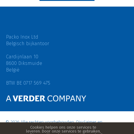
Packo Inox Ltd
Belgisch bijkantoor
Cardijnlaan 10
8600 Diksmuide
België
BTW BE 0717 569 475
© 2026 Alle rechten voorbehouden.
Disclaimer en
Privacybeleid
–
Aankoopvoorwaarden Packo Inox
–
Verkoopsvoorwaarden Packo Inox